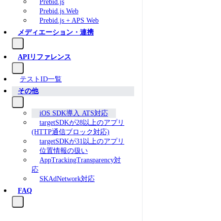
Prebid.js
Prebid.js Web
Prebid.js + APS Web
メディエーション・連携
APIリファレンス
テストID一覧
その他
iOS SDK導入 ATS対応
targetSDKが28以上のアプリ
(HTTP通信ブロック対応)
targetSDKが31以上のアプリ
位置情報の扱い
AppTrackingTransparency対
応
SKAdNetwork対応
FAQ