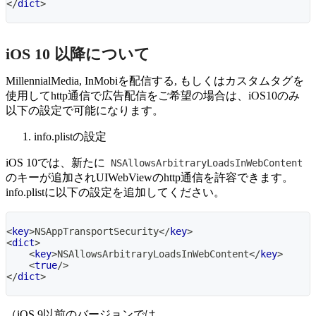
</
dict
>
iOS 10 以降について
MillennialMedia, InMobiを配信する, もしくはカスタムタグを
使用してhttp通信で広告配信をご希望の場合は、iOS10のみ
以下の設定で可能になります。
info.plistの設定
iOS 10では、新たに
NSAllowsArbitraryLoadsInWebContent
のキーが追加されUIWebViewのhttp通信を許容できます。
info.plistに以下の設定を追加してください。
<
key
>
NSAppTransportSecurity
</
key
>
<
dict
>
<
key
>
NSAllowsArbitraryLoadsInWebContent
</
key
>
<
true
/>
</
dict
>
（iOS 9以前のバージョンでは