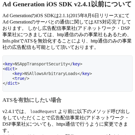
Ad Generation iOS SDK v2.4.1以前について
Ad GenerationのiOS SDKは2.1.1(2015年8月6日リリース)にて
Ad Generationのサーバとの通信に関してはATS対応完了して
おります。 しかし広告配信事業社(アドネットワーク・DSP
事業社)につきましては、http通信のみの事業社もあるため、
Info.plistでATSを無効化することにより、http通信のみの事業
社の広告配信も可能として頂いております。
<
key
>
NSAppTransportSecurity
</
key
>
<
dict
>
<
key
>
NSAllowsArbitraryLoads
</
key
>
<
true
/>
</
dict
>
ATSを有効にしたい場合
v2.4.1では、
より前に以下のメソッド呼び出し
loadRequest
をしていただくことで広告配信事業社(アドネットワーク・
DSP事業社)についても、https通信で行うように変更できま
す。