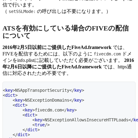
信で行います。
（
の呼び出しは不要になります。）
setSSLMode:
ATSを有効にしている場合のFIVEの配信
について
2016年2月5日以前にご提供したFiveAd.framework
では、
FIVEを配信するためには、以下のように
ドメ
fivecdm.com
インをinfo.plistに記載していただく必要がございます。
2016
年2月6日以降にご提供したFiveAd.framework
では、https通
信に対応されたため不要です。
<
key
>
NSAppTransportSecurity
</
key
>
<
dict
>
<
key
>
NSExceptionDomains
</
key
>
<
dict
>
<
key
>
fivecdm.com
</
key
>
<
dict
>
<
key
>
NSExceptionAllowsInsecureHTTPLoads
</
k
<
true
/>
</
dict
>
</
dict
>