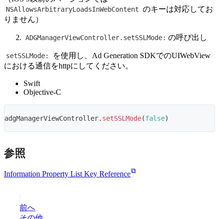
のキーは対応してお
NSAllowsArbitraryLoadsInWebContent
りません）
の呼び出し
ADGManagerViewController.setSSLMode:
を使用し、Ad Generation SDKでのUIWebView
setSSLMode:
における通信をhttpにしてください。
Swift
Objective-C
adgManagerViewController
.
setSSLMode
(
false
)
参照
Information Property List Key Reference
前へ
その他