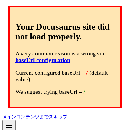
Your Docusaurus site did
not load properly.
A very common reason is a wrong site
baseUrl configuration
.
Current configured baseUrl =
/
(default
value)
We suggest trying baseUrl =
/
メインコンテンツまでスキップ