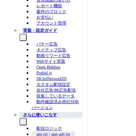
管理画面の使い方
レポート機能
案件のブロック
お支払い
アカウント管理
実装・設定ガイド
バナー広告
ネイティブ広告
動画リワード広告
Webサイト実装
Open Bidding
Prebid.js
SKAdNetworkID
カスタム配信設定
自社広告/純広告配信
収集しているデータ
動作確認済み他社SDK
バージョン
さらに使いこなす
配信ロジック
ads.txt / app-ads.txt