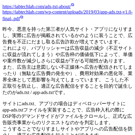
https://iabtechlab.com/ads-txt-about/
https://iabtechlab.com/wp-content/uploads/2019/03/app-ads.txt-v1.0-
final-.pdf
昨今、悪意を持った第三者が人気サイト・アプリになりすま
し、実際に広告が掲載されているかのように装うことで、広
告費を不正にだまし取る広告詐欺が増えてきています。
これにより、パブリッシャーは広告収益の減少（不正サイト
に収益が流れてしまう）や広告枠の価値低下によって、単価
や案件数が減少しさらに収益が下がる可能性があります。
また、広告主は意図しない不正媒体へ広告が配信されてしま
ったり（無駄な広告費の発生や）、費用対効果の悪化等、業
界全体として悪影響を与えてしまっています。 こうした不
正取引を防止し、適正な広告配信をすることを目的で誕生し
たのがads.txt / app-ads.txtです。
サイトにads.txt、アプリの場合はディベロッパーサイトに
app-ads.txtファイルを実装することで、広告枠入札の際に
DSP等のデマンドサイドがファイルをクロールし、正式な広
告販売事業からのリクエストなのかを判定します。
こうすることでなりすましサイトやアプリへの広告配信を防