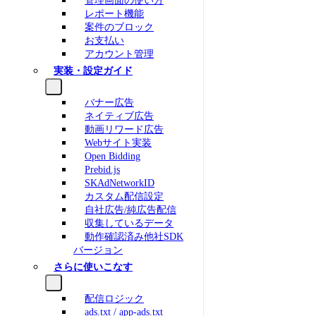
管理画面の使い方
レポート機能
案件のブロック
お支払い
アカウント管理
実装・設定ガイド
バナー広告
ネイティブ広告
動画リワード広告
Webサイト実装
Open Bidding
Prebid.js
SKAdNetworkID
カスタム配信設定
自社広告/純広告配信
収集しているデータ
動作確認済み他社SDK
バージョン
さらに使いこなす
配信ロジック
ads.txt / app-ads.txt