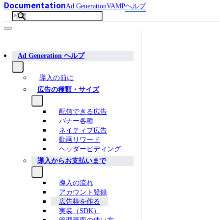
Documentation
Ad Generation
VAMP
ヘルプ
Ad Generation ヘルプ
導入の前に
広告の種類・サイズ
配信できる広告
バナー各種
ネイティブ広告
動画リワード
ヘッダービディング
導入からお支払いまで
導入の流れ
アカウント登録
広告枠を作る
実装（SDK）