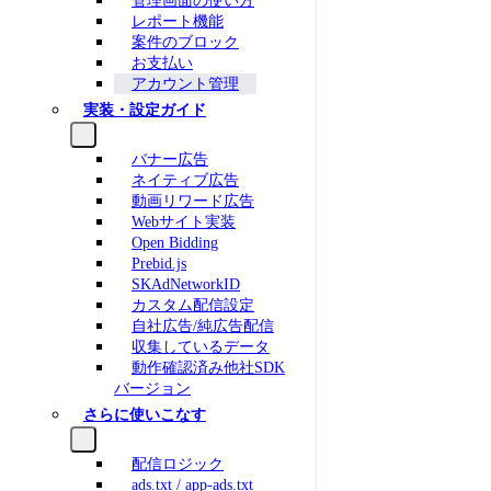
管理画面の使い方
レポート機能
案件のブロック
お支払い
アカウント管理
実装・設定ガイド
バナー広告
ネイティブ広告
動画リワード広告
Webサイト実装
Open Bidding
Prebid.js
SKAdNetworkID
カスタム配信設定
自社広告/純広告配信
収集しているデータ
動作確認済み他社SDK
バージョン
さらに使いこなす
配信ロジック
ads.txt / app-ads.txt